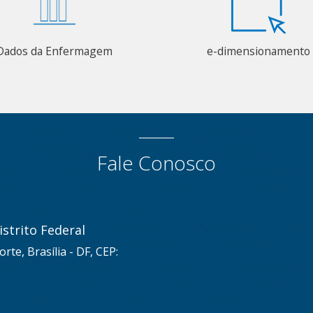
Dados da Enfermagem
e-dimensionamento
Fale Conosco
strito Federal
rte, Brasília - DF, CEP: