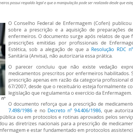
iros possui respaldo legal e que a manipulação pode ser realizada desde que este
O Conselho Federal de Enfermagem (Cofen) publico
sobre a prescrição e a aquisição de preparações d
enfermeiros. O documento surge após relatos de que 
prescrições emitidas por profissionais de Enferm
Estética, sob a alegação de que a
Resolução RDC nº
Sanitária (Anvisa), não autorizaria essa prática.
O parecer concluiu que não existe vedação expr
medicamentos prescritos por enfermeiros habilitados.
prescrição apenas em razão da categoria profissional 
67/2007, desde que o receituário esteja formalmente co
legislação que regulamenta o exercício da Enfermagem.
 nº
O documento reforça que a prescrição de medicament
7.498/1986
e no
Decreto nº 94.406/1986
, que autori
ública ou em protocolos e rotinas aprovados pelos servi
dou as diretrizes nacionais para a prescrição de medicame
Enfermagem e estar fundamentado em protocolos assistencia