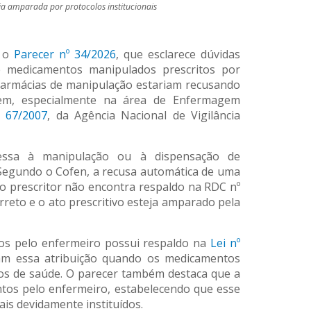
ja amparada por protocolos institucionais
u o
Parecer nº 34/2026
, que esclarece dúvidas
e medicamentos manipulados prescritos por
farmácias de manipulação estariam recusando
agem, especialmente na área de Enfermagem
 67/2007
, da Agência Nacional de Vigilância
essa à manipulação ou à dispensação de
 Segundo o Cofen, a recusa automática de uma
do prescritor não encontra respaldo na RDC nº
rreto e o ato prescritivo esteja amparado pela
os pelo enfermeiro possui respaldo na
Lei nº
zam essa atribuição quando os medicamentos
ços de saúde. O parecer também destaca que a
ntos pelo enfermeiro, estabelecendo que esse
is devidamente instituídos.