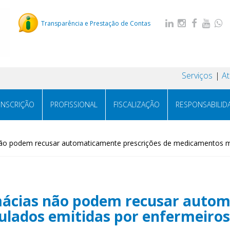
Transparência e Prestação de Contas
Serviços
A
INSCRIÇÃO
PROFISSIONAL
FISCALIZAÇÃO
RESPONSABILID
não podem recusar automaticamente prescrições de medicamentos m
mácias não podem recusar autom
lados emitidas por enfermeiros