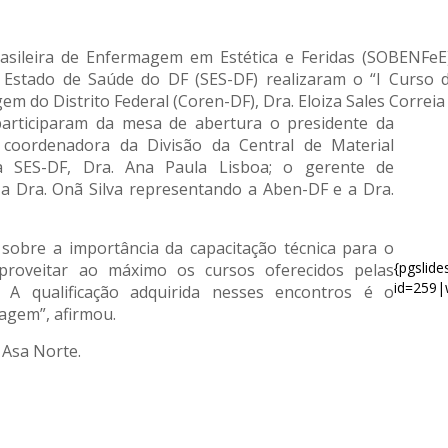
Brasileira de Enfermagem em Estética e Feridas (SOBENFe
de Estado de Saúde do DF (SES-DF) realizaram o “I Curso 
 do Distrito Federal (Coren-DF), Dra. Eloiza Sales Correia
articiparam da mesa de abertura o presidente da
coordenadora da Divisão da Central de Material
da SES-DF, Dra. Ana Paula Lisboa; o gerente de
a Dra. Onã Silva representando a Aben-DF e a Dra.
u sobre a importância da capacitação técnica para o
{pgslid
aproveitar ao máximo os cursos oferecidos pelas
id=259|
 A qualificação adquirida nesses encontros é o
agem”, afirmou.
 Asa Norte.