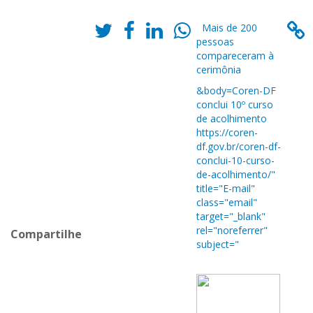
Mais de 200
pessoas
compareceram à
cerimônia
&body=Coren-DF
conclui 10º curso
de acolhimento
https://coren-
df.gov.br/coren-df-
conclui-10-curso-
de-acolhimento/"
title="E-mail"
class="email"
target="_blank"
rel="noreferrer"
Compartilhe
subject="