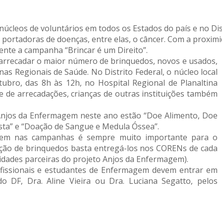
núcleos de voluntários em todos os Estados do país e no Dis
s portadoras de doenças, entre elas, o câncer. Com a proxi
nte a campanha “Brincar é um Direito”.
arrecadar o maior número de brinquedos, novos e usados,
as Regionais de Saúde. No Distrito Federal, o núcleo local
ubro, das 8h às 12h, no Hospital Regional de Planaltina
e de arrecadações, crianças de outras instituições também
 Anjos da Enfermagem neste ano estão “Doe Alimento, Doe
tista” e “Doação de Sangue e Medula Óssea”.
gem nas campanhas é sempre muito importante para o
ação de brinquedos basta entregá-los nos CORENs de cada
idades parceiras do projeto Anjos da Enfermagem).
rofissionais e estudantes de Enfermagem devem entrar em
 DF, Dra. Aline Vieira ou Dra. Luciana Segatto, pelos