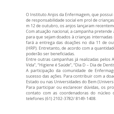
O Instituto Anjos da Enfermagem, que possui 
de responsabilidade social em prol de criança
m 12 de outubro, os anjos lançaram recenteme
Com atuação nacional, a campanha pretende 
para que sejam doados à crianças internadas n
fará a entrega das doações no dia 11 de out
(HRP). Entretanto, de acordo com a quantidad
poderão ser beneficiadas.
Entre outras campanhas já realizadas pelos
Vida”, “Higiene é Saúde”, “Dia D – Dia de Den
A participação da comunidade de Enferma
sucesso das ações. Para contribuir com a do
Estado ou nas Universidades do Bem (Univers
Para participar ou esclarecer dúvidas, os p
contato com as coordenadoras do núcleo do
telefones (61) 2102-3782/ 8149-1408.