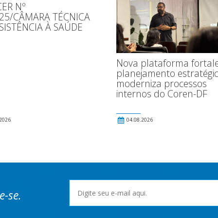
ER Nº
025/CÂMARA TÉCNICA
SISTÊNCIA À SAÚDE
Nova plataforma fortal
planejamento estratégic
moderniza processos
internos do Coren-DF
2026
04.08.2026
e-se.