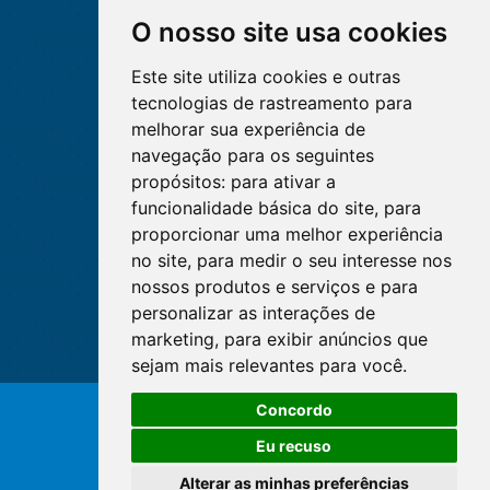
O nosso site usa cookies
Este site utiliza cookies e outras
tecnologias de rastreamento para
melhorar sua experiência de
navegação para os seguintes
propósitos:
para ativar a
funcionalidade básica do site
,
para
proporcionar uma melhor experiência
no site
,
para medir o seu interesse nos
nossos produtos e serviços e para
personalizar as interações de
marketing
,
para exibir anúncios que
sejam mais relevantes para você
.
O WhatsApp é o principal canal
Concordo
de atendimento do Coren-DF.
© Copyright 2026 - Cofen/CORENs
Clique aqui
Eu recuso
Alterar as minhas preferências