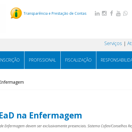
Transparência e Prestação de Contas
Serviços
A
INSCRIÇÃO
PROFISSIONAL
FISCALIZAÇÃO
RESPONSABILID
a Enfermagem
e EaD na Enfermagem
s de Enfermagem devem ser exclusivamente presenciais. Sistema Cofen/Conselhos