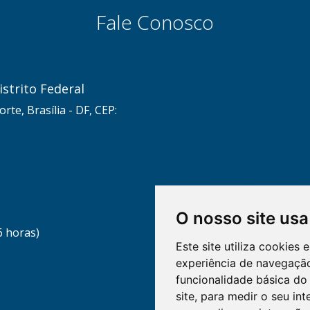
Fale Conosco
strito Federal
rte, Brasília - DF, CEP:
O nosso site usa
6 horas)
Este site utiliza cookies
experiência de navegação
funcionalidade básica do 
site
,
para medir o seu int