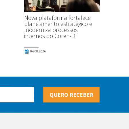
Nova plataforma fortalece
planejamento estratégico e
moderniza processos
internos do Coren-DF
04.08.2026
QUERO RECEBER