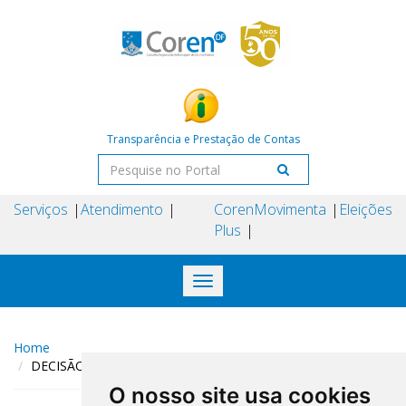
Transparência e Prestação de Contas
Serviços
Atendimento
Coren
Movimenta
Eleições
Plus
Toggle
navigation
Home
DECISÃO COREN-DF N° 239 DE 30 DE OUTUBRO DE 2024
O nosso site usa cookies