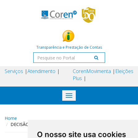
Transparência e Prestação de Contas
Serviços
Atendimento
Coren
Movimenta
Eleições
Plus
Toggle
navigation
Home
DECISÃO COREN-DF N° 130 DE 24 DE JUNHO DE 2024
O nosso site usa cookies